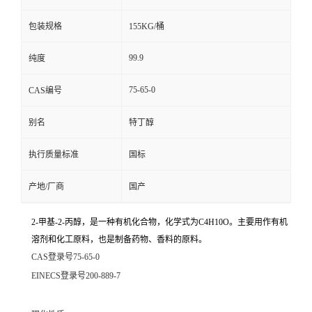
包装规格
155KG/桶
99.9
纯度
75-65-0
CAS编号
别名
特丁醇
执行质量标准
国标
产地/厂商
国产
2-甲基-2-丙醇，是一种有机化合物，化学式为C4H10O。主要用作有机
溶剂和化工原料，也是制备药物、香料的原料。
CAS登录号
75-65-0
EINECS登录号
200-889-7