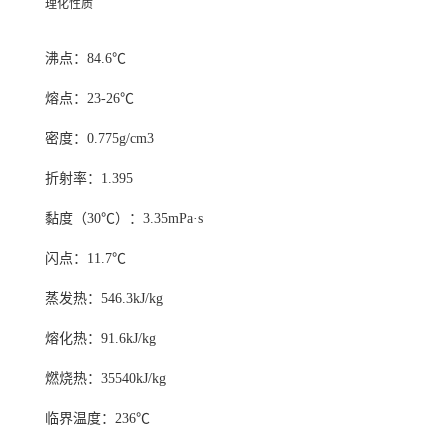
理化性质
沸点：84.6℃
熔点：23-26℃
密度：0.775g/cm
3
折射率：1.395
黏度（30℃）：3.35mPa·s
闪点：11.7℃
蒸发热：546.3kJ/kg
熔化热：91.6kJ/kg
燃烧热：35540kJ/kg
临界温度：236℃