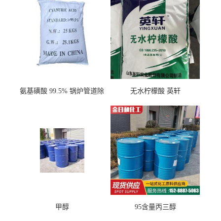
氨基磺酸 99.5% 锅炉管道除
无水柠檬酸 英轩
垢剂 金属除锈 水处理原料
甲醇
95含量丙三醇