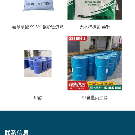
氨基磺酸 99.5% 锅炉管道除
无水柠檬酸 英轩
垢剂 金属除锈 水处理原料
甲醇
95含量丙三醇
联系信息