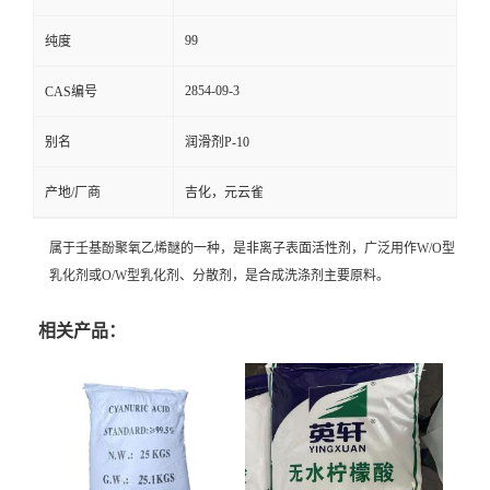
99
纯度
2854-09-3
CAS编号
别名
润滑剂P-10
产地/厂商
吉化，元云雀
属于壬基酚聚氧乙烯醚的一种，是非离子表面活性剂，广泛用作W/O型
乳化剂或O/W型
乳化剂
、
分散剂
，是合成
洗涤剂
主要原料。
相关产品：