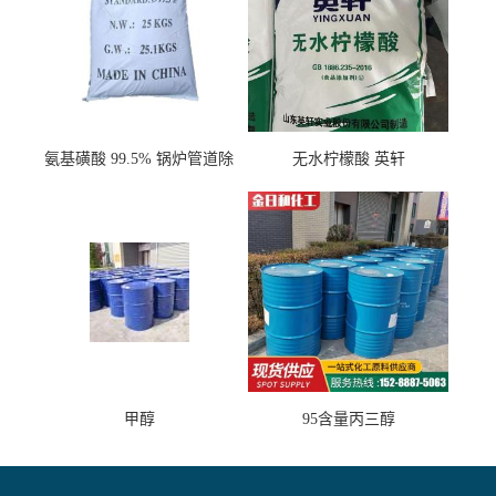
氨基磺酸 99.5% 锅炉管道除
无水柠檬酸 英轩
垢剂 金属除锈 水处理原料
甲醇
95含量丙三醇