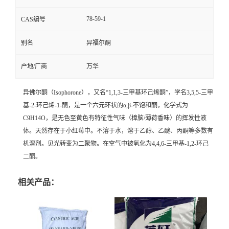
78-59-1
CAS编号
别名
异福尔酮
产地/厂商
万华
异佛尔酮（Isophorone），又名“1,1,3-三甲基环己烯酮”，学名3,5,5-三甲
基-2-环己烯-1-酮，是一个六元环状的α,β-不饱和酮，化学式为
C
9
H
14
O，是无色至黄色有特征性气味（樟脑/薄荷香味）的挥发性液
体。天然存在于小红莓中。不溶于水，溶于乙醇、乙醚、丙酮等多数有
机溶剂。见光转变为二聚物。在空气中被氧化为4,4,6-三甲基-1,2-
环己
二酮
。
相关产品：