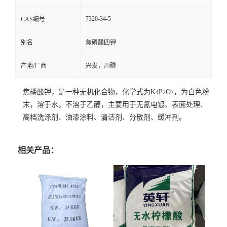
7320-34-5
CAS编号
别名
焦磷酸四钾
产地/厂商
兴发，川磷
焦磷酸钾，是一种无机化合物，化学式为K
P
O
，为白色粉
4
2
7
末，溶于水，不溶于乙醇，主要用于无氰电镀、表面处理、
高档洗涤剂、油漆涂料、清洁剂、分散剂、缓冲剂。
相关产品：