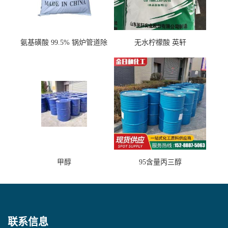
氨基磺酸 99.5% 锅炉管道除
无水柠檬酸 英轩
垢剂 金属除锈 水处理原料
甲醇
95含量丙三醇
联系信息