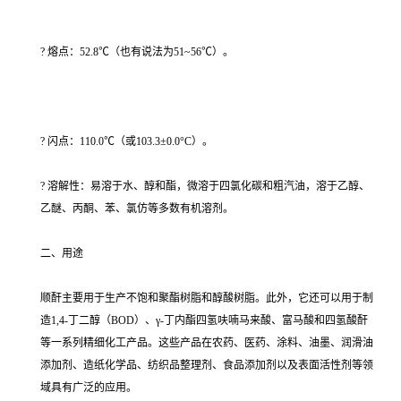
? 熔点：52.8℃（也有说法为51~56℃）。
? 闪点：110.0℃（或103.3±0.0°C）。
? 溶解性：易溶于水、醇和酯，微溶于四氯化碳和粗汽油，溶于乙醇、
乙醚、丙酮、苯、氯仿等多数有机溶剂。
二、用途
顺酐主要用于生产不饱和聚酯树脂和醇酸树脂。此外，它还可以用于制
造1,4-丁二醇（BOD）、γ-丁内酯四氢呋喃马来酸、富马酸和四氢酸酐
等一系列精细化工产品。这些产品在农药、医药、涂料、油墨、润滑油
添加剂、造纸化学品、纺织品整理剂、食品添加剂以及表面活性剂等领
域具有广泛的应用。