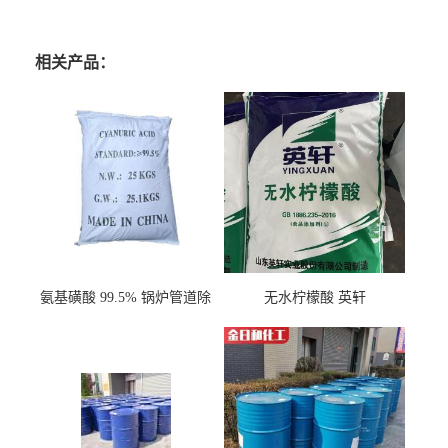
相关产品：
氨基磺酸 99.5% 锅炉管道除
无水柠檬酸 英轩
垢剂 金属除锈 水处理原料