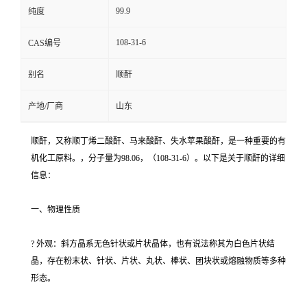
99.9
纯度
108-31-6
CAS编号
别名
顺酐
产地/厂商
山东
顺酐，又称顺丁烯二酸酐、马来酸酐、失水苹果酸酐，是一种重要的有
机化工原料。，分子量为98.06，（108-31-6）。以下是关于顺酐的详细
信息：
一、物理性质
? 外观：斜方晶系无色针状或片状晶体，也有说法称其为白色片状结
晶，存在粉末状、针状、片状、丸状、棒状、团块状或熔融物质等多种
形态。