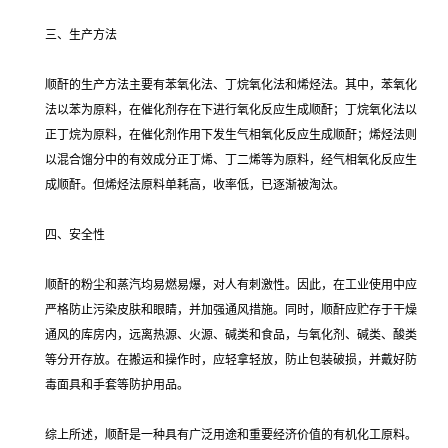
三、生产方法
顺酐的生产方法主要有苯氧化法、丁烷氧化法和烯烃法。其中，苯氧化
法以苯为原料，在催化剂存在下进行氧化反应生成顺酐；丁烷氧化法以
正丁烷为原料，在催化剂作用下发生气相氧化反应生成顺酐；烯烃法则
以混合馏分中的有效成分正丁烯、丁二烯等为原料，经气相氧化反应生
成顺酐。但烯烃法原料单耗高，收率低，已逐渐被淘汰。
四、安全性
顺酐的粉尘和蒸汽均易燃易爆，对人有刺激性。因此，在工业使用中应
严格防止污染皮肤和眼睛，并加强通风措施。同时，顺酐应贮存于干燥
通风的库房内，远离热源、火源、碱类和食品，与氧化剂、碱类、酸类
等分开存放。在搬运和操作时，应轻拿轻放，防止包装破损，并戴好防
毒面具和手套等防护用品。
综上所述，顺酐是一种具有广泛用途和重要经济价值的有机化工原料。