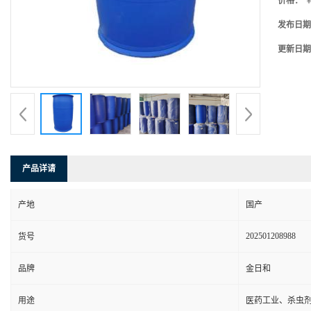
价格：
￥
发布日期
更新日期
产品详请
产地
国产
202501208988
货号
品牌
金日和
用途
医药工业、杀虫