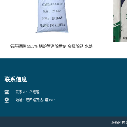
氨基磺酸 99.5% 锅炉管道除垢剂 金属除锈 水处
理原料
联系信息
联系人：岳经理
地址：经四路万达C座1515
版权所有 Cop