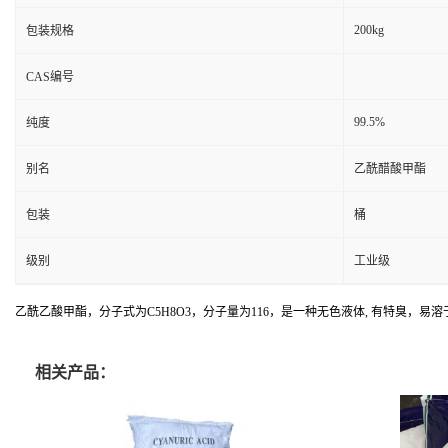
200kg
包装规格
CAS编号
99.5%
纯度
别名
乙酰醋酸甲酯
包装
桶
级别
工业级
乙酰乙酸甲酯，分子式为C5H8O3，分子量为116，是一种无色液体, 有特臭
相关产品：