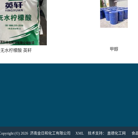
甲醇
无水柠檬酸 英轩
yright (©) 2026
济南金日和化工有限公司
XML
技术支持：
盖德化工网
食