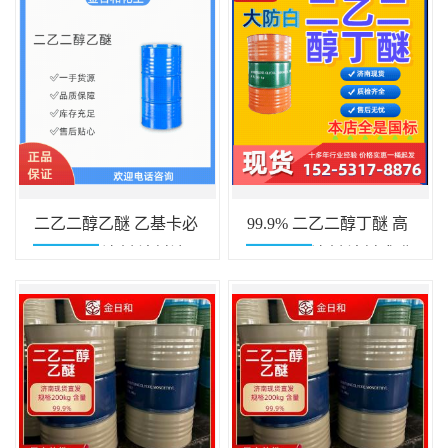
二乙二醇乙醚 乙基卡必
99.9% 二乙二醇丁醚 高
醇 高沸点溶剂 涂料油
沸点慢干溶剂 涂料成膜
墨助溶剂 清洗剂
助剂 油污清洗剂