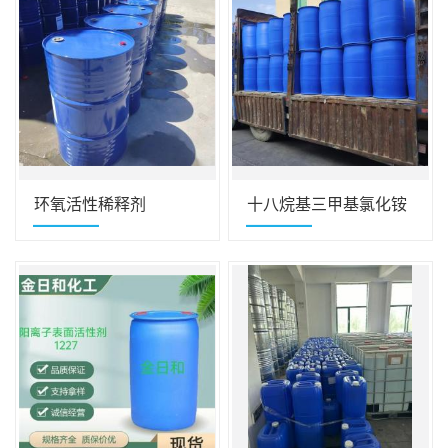
环氧活性稀释剂
十八烷基三甲基氯化铵
112-03-8