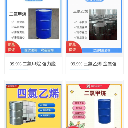
99.9% 二氯甲烷 强力脱
99.9% 三氯乙烯 金属强
脂清洗剂 快干除油溶剂
力脱脂清洗剂 电子五金
萃取剂
除油剂 萃取溶剂