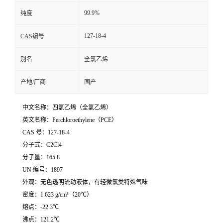
99.9%
纯度
127-18-4
CAS编号
别名
全氯乙烯
产地/厂商
国产
中文名称：四氯乙烯（全氯乙烯）
英文名称：Perchloroethylene（PCE）
CAS 号：127-18-4
分子式：
C
2
C
l
4
分子量：165.8
UN 编号：1897
外观：无色透明流动液体，有轻微氯类特殊气味
密度：1.623 g/cm³（20℃）
熔点：-22.3℃
沸点：121.2℃