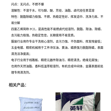
闪点：无闪点，
不燃不爆
溶解性：不溶于水，可与醇、醚、芳烃、油脂、卤代烃任意混溶
特性：
脱脂除蜡力极强、不燃、热稳定性好、挥发适中、洗净力高、不
易分解
四氯乙烯简称 PCE，是高性能不易燃卤代烃溶剂，脱脂、除油、除蜡、
去污能力极强，热稳定性佳，长期使用不易变质。
服装行业用作
专业干洗核心溶剂
，去污力强、不伤面料、挥发残留低；
五金电镀、精密机械用于
工件冲压油、黄油、蜡质强力脱脂除蜡
，表面
清洗洁净度高；
电子行业用于线路板、精密元器件
除油污、精密清洗
，绝缘无腐蚀；
也用作天然油脂、香料
低温萃取溶剂
，有机合成中间体、金属表面前处
理专用清洗剂。
相关产品：