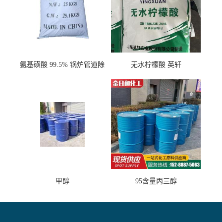
氨基磺酸 99.5% 锅炉管道除
无水柠檬酸 英轩
垢剂 金属除锈 水处理原料
甲醇
95含量丙三醇