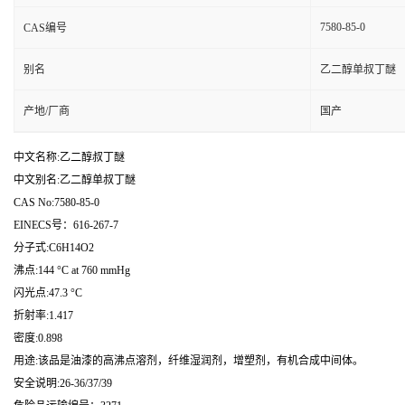
7580-85-0
CAS编号
别名
乙二醇单叔丁醚
产地/厂商
国产
中文名称:乙二醇叔丁醚
中文别名:乙二醇单叔丁醚
CAS No:7580-85-0
EINECS号：616-267-7
分子式:C6H14O2
沸点:144 °C at 760 mmHg
闪光点:47.3 °C
折射率:1.417
密度:0.898
用途:该品是油漆的高沸点溶剂，纤维湿润剂，增塑剂，有机合成中间体。
安全说明:26-36/37/39