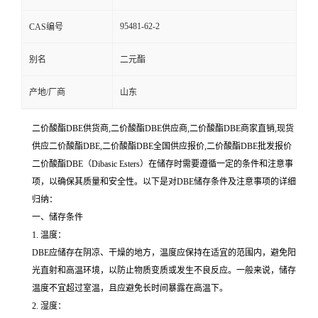
95481-62-2
CAS编号
别名
二元酯
产地/厂商
山东
二价酸酯DBE供货商,二价酸酯DBE供应商,二价酸酯DBE商家直销,现货
供应二价酸酯DBE,二价酸酯DBE全国供应报价,二价酸酯DBE批发报价
二价酸酯DBE（Dibasic Esters）在储存时需要遵循一定的条件和注意事
项，以确保其质量和安全性。以下是对DBE储存条件及注意事项的详细
归纳：
一、储存条件
1. 温度：
DBE应储存在阴凉、干燥的地方，温度应保持在适宜的范围内，避免阳
光直射和高温环境，以防止物质变质或发生不良反应。一般来说，储存
温度不宜超过室温，且应避免长时间暴露在高温下。
2. 湿度：