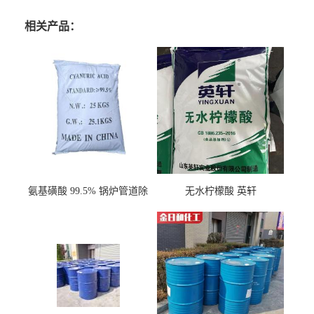
相关产品：
氨基磺酸 99.5% 锅炉管道除
无水柠檬酸 英轩
垢剂 金属除锈 水处理原料