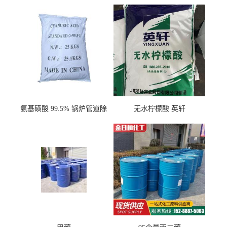
氨基磺酸 99.5% 锅炉管道除
无水柠檬酸 英轩
垢剂 金属除锈 水处理原料