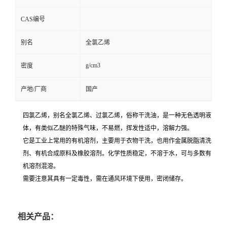
CAS编号
别名
全氯乙烯
g/cm3
密度
产地/厂商
国产
四氯乙烯，别名
全氯乙烯、过氯乙烯
，俗称
干洗油
，是一种无色透明液
体，有类似乙醚的特殊气味，
不易燃
，挥发性适中，溶解力强。
它是工业上常用的
有机溶剂
，主要用于
衣物干洗
，也用作金属脱脂清洗
剂、有机合成原料及橡胶溶剂。化学性质稳定，不溶于水，可与多数有
机溶剂混溶。
需要注意其具有一定毒性，需在通风环境下使用，密闭储存。
相关产品：