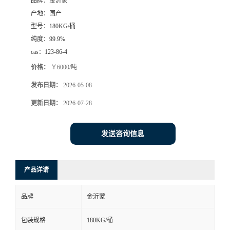
品牌：
金沂蒙
产地：
国产
型号：
180KG/桶
纯度：
99.9%
cas：
123-86-4
价格：
￥6000/吨
发布日期：
2026-05-08
更新日期：
2026-07-28
发送咨询信息
产品详请
品牌
金沂蒙
包装规格
180KG/桶