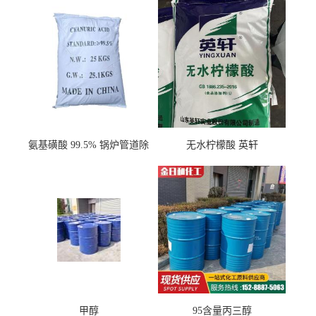
氨基磺酸 99.5% 锅炉管道除
无水柠檬酸 英轩
垢剂 金属除锈 水处理原料
甲醇
95含量丙三醇