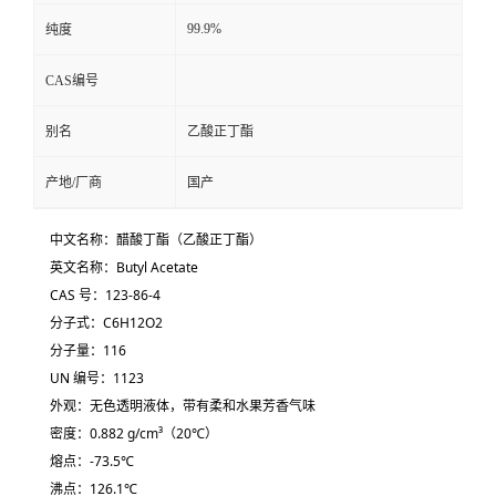
99.9%
纯度
CAS编号
别名
乙酸正丁酯
产地/厂商
国产
中文名称：醋酸丁酯（乙酸正丁酯）
英文名称：Butyl Acetate
CAS 号：123-86-4
分子式：
C
6
H
12
O
2
分子量：116
UN 编号：1123
外观：无色透明液体，带有柔和水果芳香气味
密度：0.882 g/cm³（20℃）
熔点：-73.5℃
沸点：126.1℃