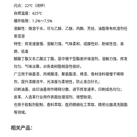
闪点：22℃（闭杯）
自燃温度：425℃
爆炸极限：1.2%～7.5%
溶解性：微溶于水，可与乙醇、乙醚、丙酮、芳烃、油脂等有机溶剂任
意混溶
特性：
挥发速度慢、溶解力强、气味柔和、成膜性好、耐候性佳、易
燃、低毒
醋酸丁酯又名乙酸正丁酯，是中慢干型酯类环保溶剂，溶解力强、挥发
均匀、气味淡雅，对各类树脂相容性极好。
广泛用于
硝基漆、丙烯酸漆、聚氨酯漆、烤漆、卷材涂料
做慢干稀释
剂，提升漆膜流平、光泽度与柔韧性，防止发白针孔；
印刷油墨、丝印油墨用作
稀释分散、调节挥发速率
，印刷成色均匀；
皮革、人造革行业用作
表面处理溶剂、增塑助溶
；
也用于胶黏剂配制、香料萃取、医药精细化工萃取、精密仪器清洗脱脂
等领域。
相关产品：