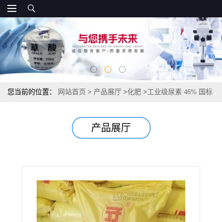
您当前的位置：
网站首页
>
产品展厅
>
化肥
>
工业级尿素 46% 国标
高纯颗粒 水处理脱硝 化工合成专用
产品展厅