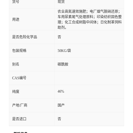
货号
现货
农业高氮速效施肥；电厂烟气脱硝还原；
车用尿素尾气处理原料；印染纺织固色整
用途
理；化工合成树脂中间体；日化制革饲料
助剂。
是否危险化学品
否
包装规格
50KG/袋
别名
碳酰胺
CAS编号
46%
纯度
产地/厂商
国产
是否进口
否