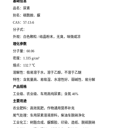
基础信息
品名：尿素
别名：碳酰胺、脲
CAS：
57-13-6
分子式：
外观：白色颗粒 / 结晶粉末，无臭，味微咸凉
理化参数
分子量：60.06
密度：1.335 g/cm³
熔点：132.7 ℃
溶解性：极易溶于水，溶于乙醇，不溶于乙醚
特性：含氮量高、易吸湿、水溶性好、弱碱性、易分解
产品规格
工业级、农业级、车用高纯尿素；含氮 46%
主要用途
农业肥料：高效氮肥，作物通用营养补充
尾气处理：车用尿素溶液原料，柴油车脱硝净化
工业化工：树脂合成、脲醛胶、印染、造纸、脱硫脱硝