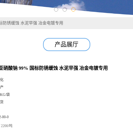
国标防锈缓蚀 水泥早强 冶金电镀专用
产品展厅
亚硝酸钠 99% 国标防锈缓蚀 水泥早强 冶金电镀专用
化
产
0KG/袋
货
2-00-0
2200/吨