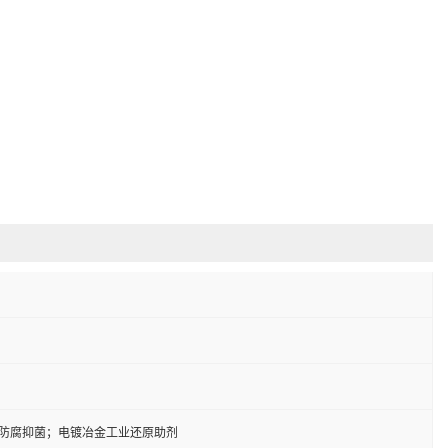
防腐抑菌；电镀冶金工业还原助剂