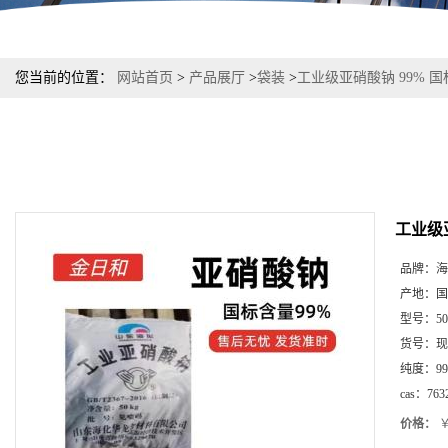
您当前的位置：
网站首页
>
产品展厅
>
袋装
>
工业级亚硝酸钠 99% 
工业级
品牌：
海
产地：
国
型号：
5
货号：
现
纯度：
99
cas：
763
价格：
￥