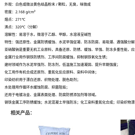
外观：白色或微淡黄色结晶粉末 / 颗粒，无臭，味微咸
密度：2.168 g/cm³
熔点：271℃
沸点：320℃（分解）
溶解性：易溶于水，微溶于乙醇、甲醇，水溶液呈碱性
特性：
强还原性、金属防锈缓蚀、水泥早强促凝、防冻防腐、易吸潮、遇强酸分解
亚硝酸钠是重要无机工业原料，具备
还原、防锈、缓蚀、早强、防冻
多重性能，应
金属行业用作
钢铁防锈剂、工序间防腐缓蚀
，抑制钢铁氧化生锈；
建材领域作为
水泥早强剂、防冻剂
，低温施工加速凝固、提升早期强度；
化工用作
有机合成还原剂、重氮化反应原料、染料中间体
；
印染纺织用于
漂白还原、织物处理、脱色助剂
；
水处理用作
循环水缓蚀防腐、抑菌阻垢
；
还用于电镀冶金、金属表面处理、防腐防锈添加剂等领域。
钢铁金属工序防锈缓蚀；水泥混凝土早强防冻；化工染料重氮化合成；印染织物漂
相关产品：