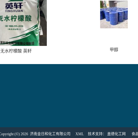
甲醇
无水柠檬酸 英轩
yright (©) 2026
济南金日和化工有限公司
XML
技术支持：
盖德化工网
食