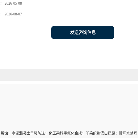
：
2026-05-08
：
2026-08-07
发送咨询信息
锈缓蚀；水泥混凝土早强防冻；化工染料重氮化合成；印染织物漂白还原；循环水处理