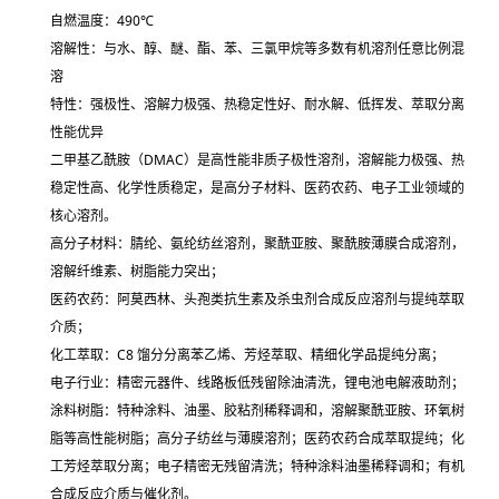
自燃温度：490℃
溶解性：与水、醇、醚、酯、苯、三氯甲烷等多数有机溶剂
任意比例混
溶
特性：
强极性、溶解力极强、热稳定性好、耐水解、低挥发、萃取分离
性能优异
二甲基乙酰胺（DMAC）是高性能非质子极性溶剂，溶解能力极强、热
稳定性高、化学性质稳定，是高分子材料、医药农药、电子工业领域的
核心溶剂
。
高分子材料：腈纶、氨纶纺丝溶剂，聚酰亚胺、聚酰胺薄膜合成溶剂，
溶解纤维素、树脂能力突出；
医药农药：阿莫西林、头孢类抗生素及杀虫剂合成反应溶剂与提纯萃取
介质；
化工萃取：C8 馏分分离苯乙烯、芳烃萃取、精细化学品提纯分离；
电子行业：精密元器件、线路板低残留除油清洗，锂电池电解液助剂；
涂料树脂：特种涂料、油墨、胶粘剂稀释调和，溶解聚酰亚胺、环氧树
脂等高性能树脂；高分子纺丝与薄膜溶剂；医药农药合成萃取提纯；化
工芳烃萃取分离；电子精密无残留清洗；特种涂料油墨稀释调和；有机
合成反应介质与催化剂。