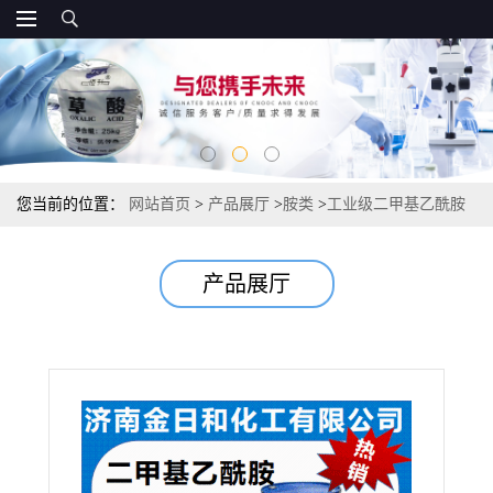
您当前的位置：
网站首页
>
产品展厅
>
胺类
>
工业级二甲基乙酰胺
99.9% DMAC 高极性溶剂 聚酰亚胺薄膜 腈纶纺丝专用
产品展厅