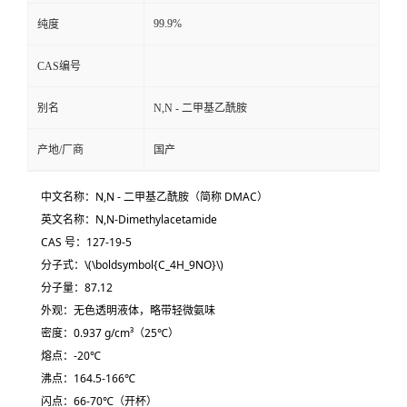
99.9%
纯度
CAS编号
别名
N,N - 二甲基乙酰胺
产地/厂商
国产
中文名称：N,N - 二甲基乙酰胺（简称 DMAC）
英文名称：N,N-Dimethylacetamide
CAS 号：127-19-5
分子式：
\(\boldsymbol{C_4H_9NO}\)
分子量：87.12
外观：无色透明液体，略带轻微氨味
密度：0.937 g/cm³（25℃）
熔点：-20℃
沸点：164.5-166℃
闪点：66-70℃（开杯）