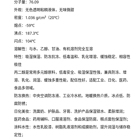
分子量：76.09
外观：无色透明粘稠液体，无味微甜
密度：1.036 g/cm³（20℃）
熔点：-59℃
沸点：187.3℃
闪点：104℃
溶解性：与水、乙醇、甘油、有机溶剂完全互溶
特性：
吸湿保湿、防冻抗冻、低毒温和、乳化增溶、缓蚀稳定、相容性
极佳
丙二醇是常用多元醇原料，低毒安全、吸湿保湿性强，兼具防冻、增
溶、乳化、润湿、缓蚀多重性能，配伍性好，适配工业、日化、医药、
食品多领域。
防冻换热：中央空调防冻液、工业冷水机、地暖换热介质，冰点低、防
腐防锈；
日化美妆：洗面奶、护肤品、牙膏、洗护产品
保湿锁水、柔肤增润
；
医药食品：药用辅料、口服液溶剂、食品保湿防腐、糕点面包保湿剂；
涂料水性：水性乳胶漆、树脂乳液溶剂和成膜助剂，提升润湿与储存稳
定性；