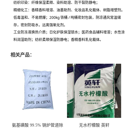
纺织印染：纤维保湿柔顺、染料助溶、防干裂防静电；
精细化工：香精香料增溶、油墨助剂、化妆品乳化载体、树脂增塑剂。
低毒温和、不易燃爆；200kg 铁桶 / 吨桶密封包装，阴凉通风常温储
存，密封防吸水，远离强氧化剂。
工业防冻液换热介质；日化护肤保湿锁水；医药食品辅料增溶；水性涂
料润湿助剂；纺织柔顺保湿防静电；香精香料乳化载体。
相关产品：
氨基磺酸 99.5% 锅炉管道除
无水柠檬酸 英轩
垢剂 金属除锈 水处理原料