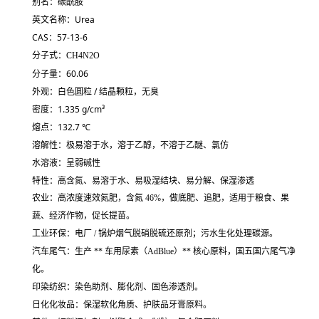
别名：碳酰胺
英文名称：Urea
CAS：57-13-6
分子式：
C
H
4
N
2
O
分子量：60.06
外观：白色圆粒 / 结晶颗粒，无臭
密度：1.335 g/cm³
熔点：132.7 ℃
溶解性：极易溶于水，溶于乙醇，不溶于乙醚、氯仿
水溶液：呈
弱碱性
特性：
高含氮、易溶于水、易吸湿结块、易分解、保湿渗透
农业
：高浓度速效氮肥，含氮 46%，做底肥、追肥，适用于粮食、果
蔬、经济作物，促长提苗。
工业环保
：电厂 / 锅炉
烟气脱硝脱硫
还原剂；污水生化处理碳源。
汽车尾气
：生产 ** 车用尿素（AdBlue）** 核心原料，国五国六尾气净
化。
印染纺织
：染色助剂、膨化剂、固色渗透剂。
日化化妆品
：保湿软化角质、护肤品牙膏原料。