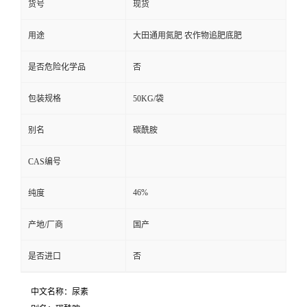
货号
现货
用途
大田通用氮肥 农作物追肥底肥
是否危险化学品
否
包装规格
50KG/袋
别名
碳酰胺
CAS编号
46%
纯度
产地/厂商
国产
是否进口
否
中文名称：尿素