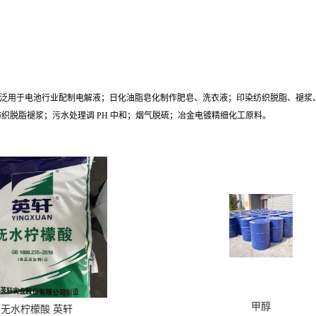
泛用于电池行业配制电解液；日化油脂皂化制作肥皂、洗衣液；印染纺织脱脂、褪浆、
脱脂褪浆；污水处理调 PH 中和；烟气脱硫；冶金电镀精细化工原料。
甲醇
无水柠檬酸 英轩