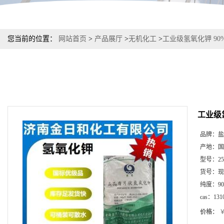
您当前的位置：
网站首页
>
产品展厅
>
无机化工
>
工业级氢氧化钾 90
工业级氢
品牌：
盐
产地：
国
型号：
2
货号：
现
纯度：
9
cas：
131
价格：
￥