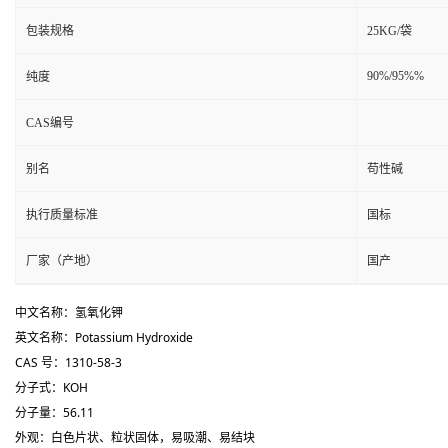
包装规格
25KG/袋
90%/95%%
纯度
CAS编号
别名
苟性碱
执行质量标准
国标
厂家（产地）
国产
中文名称：氢氧化钾
英文名称：Potassium Hydroxide
CAS 号：1310-58-3
分子式：
KOH
分子量：56.11
外观：白色片状、粒状固体，易吸潮、易结块