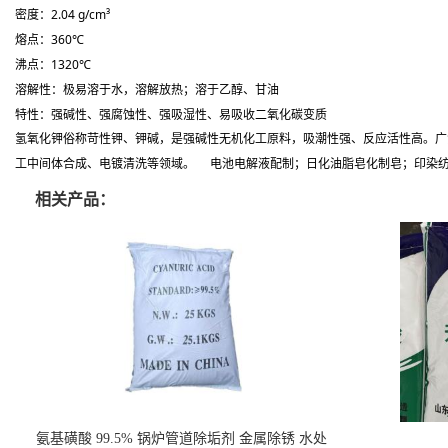
密度：2.04 g/cm³
熔点：360℃
沸点：1320℃
溶解性：极易溶于水，
溶解放热
；溶于乙醇、甘油
特性：强碱性、强腐蚀性、强吸湿性、易吸收二氧化碳变质
氢氧化钾俗称苛性钾、钾碱，是强碱性无机化工原料，吸潮性强、反应活性高。广
工中间体合成、电镀清洗等领域。 电池电解液配制；日化油脂皂化制皂；印染纺织
相关产品：
氨基磺酸 99.5% 锅炉管道除垢剂 金属除锈 水处