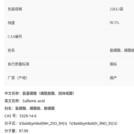
包装规格
25KG/袋
99.5%
纯度
CAS编号
别名
氨磺酸、磺酸
执行质量标准
国标
厂家（产地）
国产
中文名称：
氨基磺酸（磺酰胺酸、固体硫酸）
英文名称：Sulfamic acid
别名：氨磺酸、磺酸胺、胺磺酸
CAS 号：
5329-14-6
分子式：
\(\boldsymbol{NH_2SO_3H}\)
（
\(\boldsymbol{H_3NO_3S}\)
）
分子量：97.09