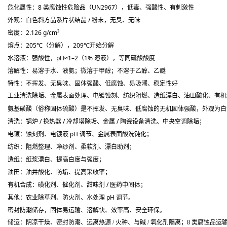
危化属性：
8 类腐蚀性危险品（UN2967），低毒、强酸性、有刺激性
外观：
白色斜方晶系片状结晶 / 粉末，无臭、无味
密度：2.126 g/cm³
熔点：205℃（分解），209℃开始分解
水溶液：
强酸性，pH≈1–2（1% 溶液），等同硫酸酸度
溶解性：
易溶于水、液氨；微溶于甲醇；不溶于乙醇、乙醚
特性：
不挥发、无臭味、固体强酸、低腐蚀、易吸潮、稳定性好
工业清洗除垢、金属表面处理、电镀蚀刻、纺织阻燃、造纸漂白、油田酸化、有机
氨基磺酸（俗称
固体硫酸
）是
不挥发、无臭味、低腐蚀的无机固体强酸
，外观为白
清洗：锅炉 / 换热器 / 冷却塔除垢、金属 / 陶瓷设备清洗、中央空调除垢；
电镀：蚀刻剂、电镀液 pH 调节、金属表面酸洗钝化；
纺织：阻燃整理、净纱剂、柔软剂、漂白助剂；
造纸：纸浆漂白、提高白度与强度；
油田：油井酸化、防垢、提高采收率；
有机合成：磺化剂、催化剂、甜味剂 / 医药中间体；
其他：农业除草剂、防火剂、水处理 pH 调节。
密封防潮储存，
固体易运输、溶解快、效率高、安全环保
。
储运：
阴凉干燥、密封防潮、远离热源 / 火种、与碱 / 氧化剂隔离
；8 类腐蚀品运