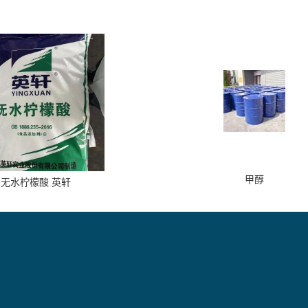
甲醇
无水柠檬酸 英轩