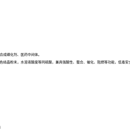
合成磺化剂、医药中间体。
色结晶粉末，水溶液酸度等同硫酸，兼具
强酸性、螯合、催化、阻燃
等功能，低毒安
输