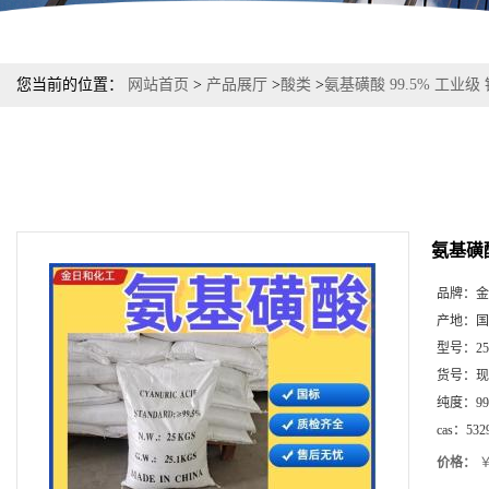
您当前的位置：
网站首页
>
产品展厅
>
酸类
>
氨基磺酸 99.5% 工业
氨基磺酸
品牌：
金
产地：
国
型号：
2
货号：
现
纯度：
99
cas：
532
价格：
￥