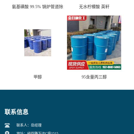
氨基磺酸 99.5% 锅炉管道除
无水柠檬酸 英轩
垢剂 金属除锈 水处理原料
甲醇
95含量丙三醇
联系信息
联系人：岳经理
地址：经四路万达C座1515