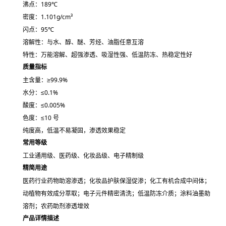
沸点：189℃
密度：1.101g/cm³
闪点：95℃
溶解性：与水、醇、醚、芳烃、油脂任意互溶
特性：
万能溶解、超强渗透、吸湿性强、低温防冻、热稳定性好
质量指标
主含量：
≥99.9%
水分：≤0.1%
酸度：≤0.005%
色度：≤10 号
纯度高，低温不易凝固，渗透效果稳定
常用等级
工业通用级、医药级、化妆品级、电子精制级
精简用途
医药行业药物助溶渗透；化妆品护肤保湿促渗；化工有机合成中间体；
动植物有效成分萃取；电子元件精密清洗；低温防冻介质；涂料油墨助
溶剂；农药助剂渗透增效
产品详情描述