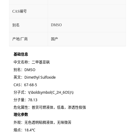
CAS编号
DMSO
别名
产地/厂商
国产
基础信息
中文名称：二甲基亚砜
别名：DMSO
英文：Dimethyl Sulfoxide
CAS：
67-68-5
分子式：
\(\boldsymbol{C_2H_6OS}\)
分子量：78.13
危化属性：
普货可燃液体
，低毒，渗透性极强
理化参数
外观：
无色透明粘稠液体，无味微苦
熔点：18.4℃