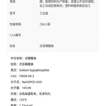
用途
理；阻燃材料生产制备；混凝土外加剂调配；
化工合成还原助剂；塑料树脂热稳定加工
型号
工业级
包装规格
25KG/袋
CAS编号
别名
次亚磷酸钠
中文名称：次磷酸钠
别名：次亚磷酸钠
英文：Sodium hypophosphite
CAS：
10039-56-2
分子式：
Na
H
2
P
O
2
⋅
H
2
O
分子量：105.99
外观：白色结晶粉末，光泽均匀
熔点：125℃
密度：1.77g/cm³