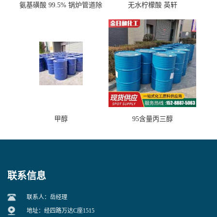
氨基磺酸 99.5% 锅炉管道除
无水柠檬酸 英轩
垢剂 金属除锈 水处理原料
甲醇
95含量丙三醇
联系信息
联系人：岳经理
地址：经四路万达C座1515