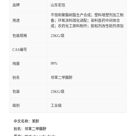
品牌
山东宏信
不饱和聚酯树脂生产合成；塑料增塑剂加工制
用途
备；环氧涂料固化调配；染料医药中间体合
成；农药化工原料制作；胶粘剂改性助剂添加
包装规格
25KG/袋
CAS编号
99%
纯度
别名
邻苯二甲酸酐
包装
25KG/袋
级别
工业级
中文名称：苯酐
别名：邻苯二甲酸酐