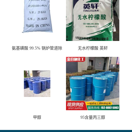
氨基磺酸 99.5% 锅炉管道除
无水柠檬酸 英轩
垢剂 金属除锈 水处理原料
甲醇
95含量丙三醇