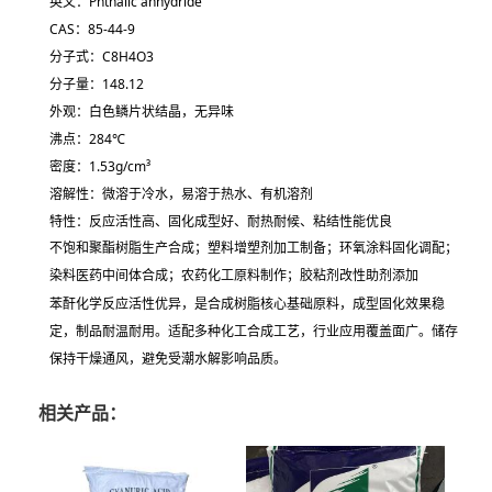
英文：Phthalic anhydride
CAS：
85-44-9
分子式：
C
8
H
4
O
3
分子量：148.12
外观：白色鳞片状结晶，无异味
沸点：284℃
密度：1.53g/cm³
溶解性：微溶于冷水，易溶于热水、有机溶剂
特性：反应活性高、固化成型好、耐热耐候、粘结性能优良
不饱和聚酯树脂生产合成；塑料增塑剂加工制备；环氧涂料固化调配；
染料医药中间体合成；农药化工原料制作；胶粘剂改性助剂添加
苯酐化学反应活性优异，是合成树脂核心基础原料，成型固化效果稳
定，制品耐温耐用。适配多种化工合成工艺，行业应用覆盖面广。储存
保持干燥通风，避免受潮水解影响品质。
相关产品：