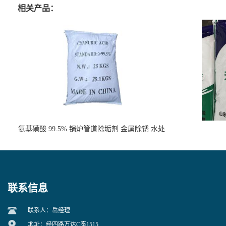
相关产品：
氨基磺酸 99.5% 锅炉管道除垢剂 金属除锈 水处
理原料
联系信息
联系人：岳经理
地址：经四路万达C座1515