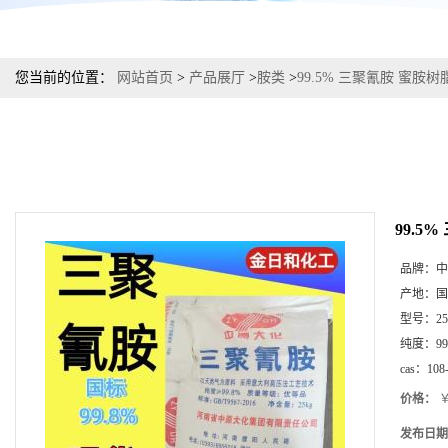
您当前的位置：
网站首页
>
产品展厅
>
胺类
>
99.5% 三聚氰胺 蜜
99.
品牌：
中
产地：
国
型号：
2
纯度：
9
cas：
108
价格：
￥
发布日期