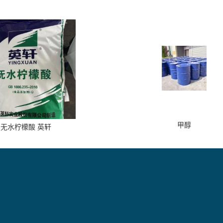
甲醇
无水柠檬酸 英轩