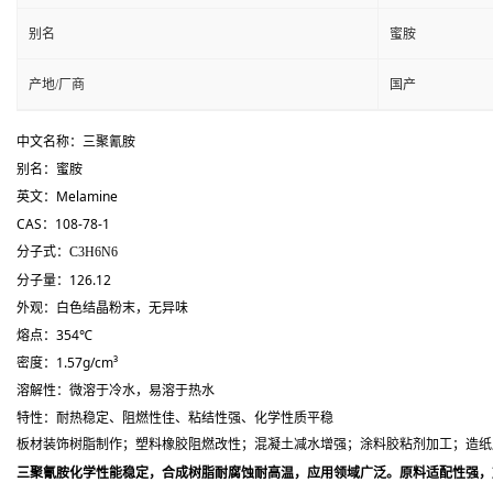
别名
蜜胺
产地/厂商
国产
中文名称：三聚氰胺
别名：蜜胺
英文：Melamine
CAS：
108-78-1
分子式：
C
3
H
6
N
6
分子量：126.12
外观：白色结晶粉末，无异味
熔点：354℃
密度：1.57g/cm³
溶解性：微溶于冷水，易溶于热水
特性：耐热稳定、阻燃性佳、粘结性强、化学性质平稳
板材装饰树脂制作；塑料橡胶阻燃改性；混凝土减水增强；涂料胶粘剂加工；造纸
三聚氰胺化学性能稳定，合成树脂耐腐蚀耐高温，应用领域广泛。原料适配性强，