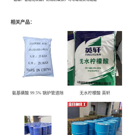
相关产品：
氨基磺酸 99.5% 锅炉管道除
无水柠檬酸 英轩
垢剂 金属除锈 水处理原料