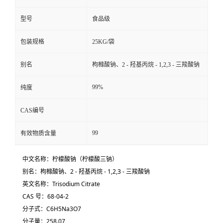
型号
食品级
包装规格
25KG/袋
别名
枸橼酸钠、2 - 羟基丙烷 - 1,2,3 - 三羧酸钠
99%
纯度
CAS编号
99
有效物质含量
中文名称：柠檬酸钠（柠檬酸三钠）
别名：枸橼酸钠、2 - 羟基丙烷 - 1,2,3 - 三羧酸钠
英文名称：Trisodium Citrate
CAS 号：
68-04-2
分子式：
C
6
H
5
N
a
3
O7
分子量：258.07