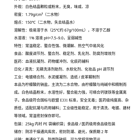
外观：
白色结晶颗粒或粉末
，无臭，味咸、凉
密度：1.79g/cm³（二水物）
熔点：150℃（二水物，失去结晶水）
溶解性：
极易溶于水
（25℃约 67g/100mL），不溶于乙醇
水溶液：1% 溶液 pH=7.5–9.0，呈弱碱性
特性：常温稳定、
螯合性强
、微潮解、热空气中易风化
食品：
酸度调节剂、螯合剂、稳定剂、乳化剂、防腐剂增效剂
医药：
血液抗凝剂、药物缓冲剂、化痰药辅料
日化 / 清洗：
无磷洗涤剂助剂、水软化剂、化妆品 pH 调节剂
工业：电镀络合剂、水泥缓凝剂、造纸 / 皮革鞣制剂
本品为柠檬酸的钠盐，主流为二水合物，由柠檬酸与纯碱中和精制而
成。白色结晶粉末，水溶性好，螯合能力强，可络合钙镁铁等金属离
子。食品级符合国标与欧盟 E331 标准，安全无毒；医药级纯度高、杂
质低，适配抗凝与药用辅料；工业级性能稳定，用于清洗、电镀、建材
等领域。常温密封保存即可。
包装：
25kg 内衬 PE 袋编织袋
；食品级 / 医药级用食品级包装
储存：阴凉干燥通风库房，
密封防潮、避光
，保质期 2 年
运输：普通化工品，防雨防破损，可与常规货物混运