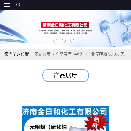
您当前的位置：
网站首页
>
产品展厅
>
钠类
>
工业元明粉 99.9% 无
水硫酸钠 洗涤印染玻璃原料
产品展厅