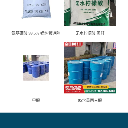
氨基磺酸 99.5% 锅炉管道除
无水柠檬酸 英轩
垢剂 金属除锈 水处理原料
甲醇
95含量丙三醇