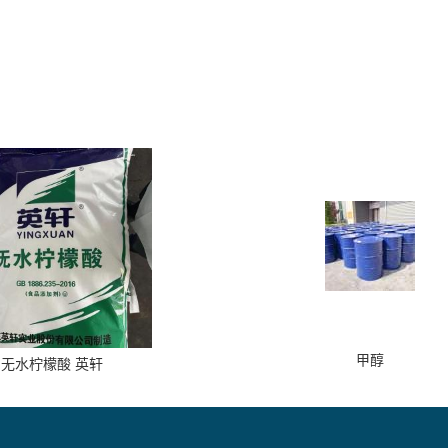
甲醇
无水柠檬酸 英轩