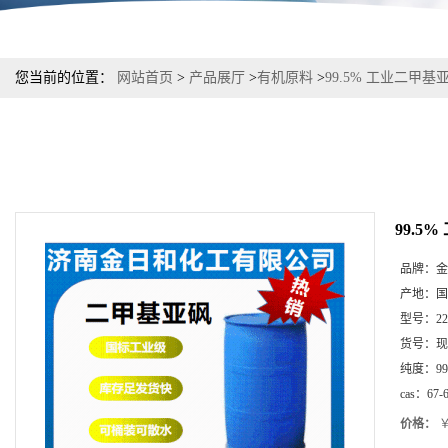
您当前的位置：
网站首页
>
产品展厅
>
有机原料
>
99.5% 工业二甲基
99.5
品牌：
金
产地：
国
型号：
2
货号：
现
纯度：
99
cas：
67-
价格：
￥