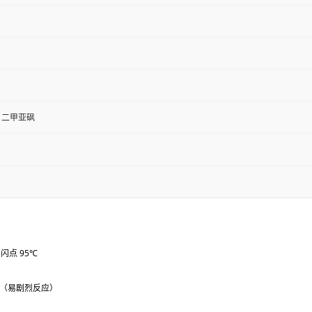
、二甲亚砜
口闪点 95℃
（易剧烈反应）