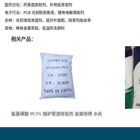
医药日化
：药膏透皮助剂、外用促渗溶剂
电子行业
：PCB 光刻胶剥离液、锂电电解液助剂
农林
：农药增效渗透剂，提升叶面肥、除草剂吸收率
其他
：稀有金属萃取、低温防冻原料
相关产品：
氨基磺酸 99.5% 锅炉管道除垢剂 金属除锈 水处
理原料