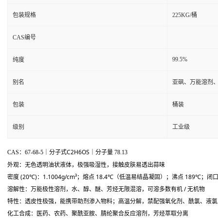
包装规格
225KG/桶
CAS编号
99.5%
纯度
别名
亚砜、万能溶剂
包装
桶装
级别
工业级
C2H6OS
CAS：67-68-5｜分子式
｜分子量 78.13
外观：无色透明油状液体，
极强吸湿性
，接触皮肤易透出蒜味
密度 (20℃)：1.1004g/cm³；熔点 18.4℃（低温易结晶凝固）；沸点 189℃；闭
溶解性：万能极性溶剂，水、醇、醚、芳烃无限混溶，可溶多数有机 / 无机物
特性：透皮性极强，能携带助剂渗入物料；高温分解，禁配强氧化剂、酰氯、液氯
化工合成
：医药、农药、聚酰亚胺、腈纶聚合反应溶剂，芳烃萃取分离