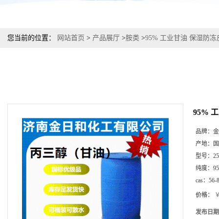
您当前的位置：
网站首页
>
产品展厅
>
胺类
>
95% 工业甘油 保湿防
95%
品牌：
金
产地：
国
型号：
2
纯度：
9
cas：
56-
价格：
￥
发布日期