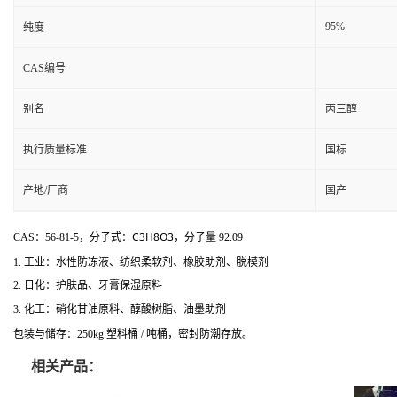
95%
纯度
CAS编号
别名
丙三醇
执行质量标准
国标
产地/厂商
国产
C3H8O3
CAS：56-81-5，分子式：
，分子量 92.09
1. 工业：水性防冻液、纺织柔软剂、橡胶助剂、脱模剂
2. 日化：护肤品、牙膏保湿原料
3. 化工：硝化甘油原料、醇酸树脂、油墨助剂
包装与储存：250kg 塑料桶 / 吨桶，密封防潮存放。
相关产品：