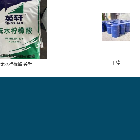
甲醇
无水柠檬酸 英轩