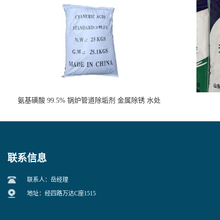
氨基磺酸 99.5% 锅炉管道除垢剂 金属除锈 水处
理原料
联系信息
联系人：岳经理
地址：经四路万达C座1515