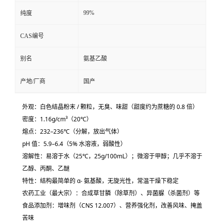
99%
纯度
CAS编号
别名
氨基乙酸
产地/厂商
国产
外观：
白色结晶粉末 / 颗粒
，无臭、味甜（甜度约为蔗糖的 0.8 倍）
密度：
1.16g/cm³
（20℃）
熔点：232–236℃（分解，放出气体）
pH 值：5.9–6.4（5% 水溶液，弱酸性）
溶解性：
易溶于水
（25℃，25g/100mL）；微溶于甲醇；几乎不溶于
乙醇、丙酮、乙醚
特性：结构最简单的 α- 氨基酸，无旋光性，常温干燥下稳定
农药工业（最大宗）
：合成
草甘膦
（除草剂）、异菌脲（杀菌剂）等
食品添加剂
：增味剂（CNS 12.007）、营养强化剂，改善风味、掩盖
苦味