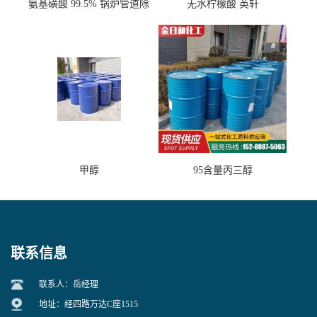
氨基磺酸 99.5% 锅炉管道除
无水柠檬酸 英轩
垢剂 金属除锈 水处理原料
甲醇
95含量丙三醇
联系信息
联系人：岳经理
地址：经四路万达C座1515