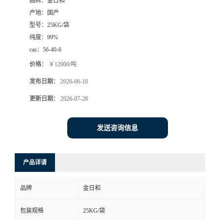
品牌：
金日和
产地：
国产
型号：
25KG/袋
纯度：
99%
cas：
56-40-6
价格：
￥12000/吨
发布日期：
2026-06-10
更新日期：
2026-07-28
发送咨询信息
产品详请
品牌
金日和
包装规格
25KG/袋