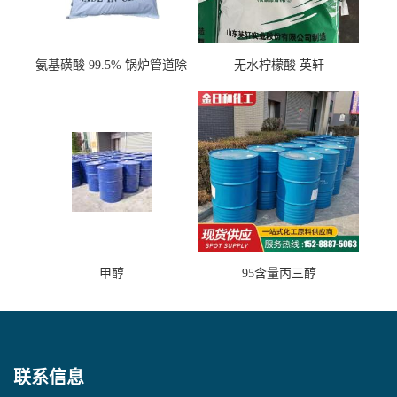
氨基磺酸 99.5% 锅炉管道除
无水柠檬酸 英轩
垢剂 金属除锈 水处理原料
甲醇
95含量丙三醇
联系信息