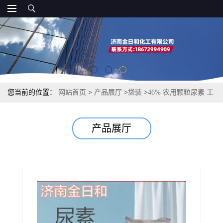
您当前的位置：
网站首页
>
产品展厅
>
袋装
>
46% 农用颗粒尿素 工
业脱硝尿素 车用高纯尿素 高氮氮肥
产品展厅