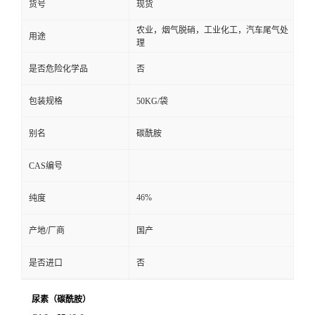
货号
现货
农业，烟气脱硝，工业化工，汽车尾气处
用途
理
是否危险化学品
否
包装规格
50KG/袋
别名
碳酰胺
CAS编号
46%
纯度
产地/厂商
国产
是否进口
否
尿素（碳酰胺）