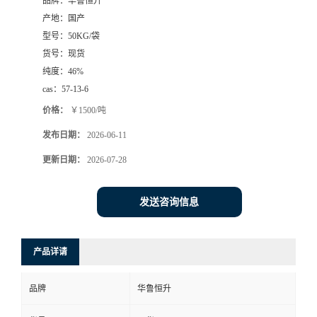
品牌：
华鲁恒升
产地：
国产
型号：
50KG/袋
货号：
现货
纯度：
46%
cas：
57-13-6
价格：
￥1500/吨
发布日期：
2026-06-11
更新日期：
2026-07-28
发送咨询信息
产品详请
品牌
华鲁恒升