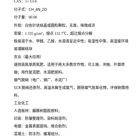
CAS：57-13-6
CH_4N_2O
分子式：
分子量：60.06
外观：白色针状结晶或圆粒颗粒，无臭，味微咸凉
密度：1.335 g/cm³，熔点 132.7℃，超过熔点分解
极易溶于水、甲醇、乙醇，水溶液呈近中性；吸湿性中等，高湿度环境
易潮解结块
农业（最大应用）
速效高氮单质氮肥，适用于绝大多数农作物，可土施、冲施、叶面喷
施；用作复混肥、水溶肥原料。
烟气脱硝（电厂、钢厂、水泥厂）
SCR 脱硝还原剂，高温水解生成氨气，脱除烟气氮氧化物，环保刚需用
料。
工业化工
人造板材：脲醛树脂胶原料；
印染：防皱整理剂、染料助溶剂；
电镀：金属表面提纯、络合助剂；
混凝土：防冻剂、缓凝组分。