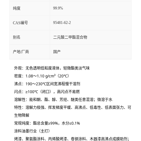
99.9%
纯度
95481-62-2
CAS编号
别名
二元酸二甲酯混合物
产地/厂商
国产
外观：无色透明低粘度液体，轻微酯类淡气味
密度：1.08～1.10 g/cm³（20℃）
沸点：190～230℃区间宽沸程慢干溶剂
闪点：≥100℃（闭口），高闪点不易燃
溶解性：能和酮、酯、醇、芳烃、醚类任意混溶；微溶于水
特性：溶解力极强、挥发梯度平缓、高沸点、低毒性、低表面张力、可
生物降解
常规纯度：酯总含量≥99%，水分≤0.1%
涂料油墨行业（主打）
烤漆、聚氨酯涂料、丙烯酸烤漆、卷钢涂料、木器漆高沸点成膜助剂；