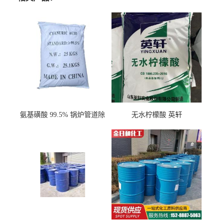
氨基磺酸 99.5% 锅炉管道除
无水柠檬酸 英轩
垢剂 金属除锈 水处理原料