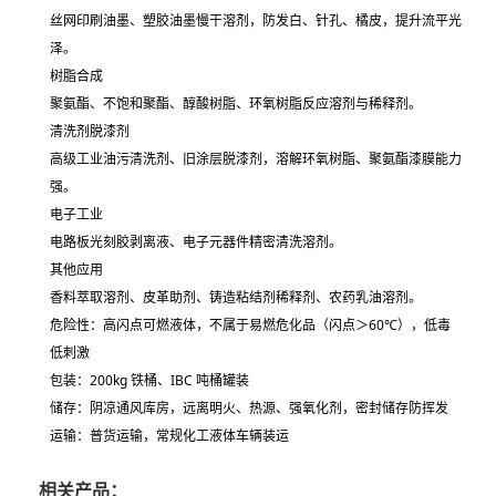
丝网印刷油墨、塑胶油墨慢干溶剂，防发白、针孔、橘皮，提升流平光
泽。
树脂合成
聚氨酯、不饱和聚酯、醇酸树脂、环氧树脂反应溶剂与稀释剂。
清洗剂脱漆剂
高级工业油污清洗剂、旧涂层脱漆剂，溶解环氧树脂、聚氨酯漆膜能力
强。
电子工业
电路板光刻胶剥离液、电子元器件精密清洗溶剂。
其他应用
香料萃取溶剂、皮革助剂、铸造粘结剂稀释剂、农药乳油溶剂。
危险性：高闪点可燃液体，不属于易燃危化品（闪点＞60℃），低毒
低刺激
包装：200kg 铁桶、IBC 吨桶罐装
储存：阴凉通风库房，远离明火、热源、强氧化剂，密封储存防挥发
运输：普货运输，常规化工液体车辆装运
相关产品：