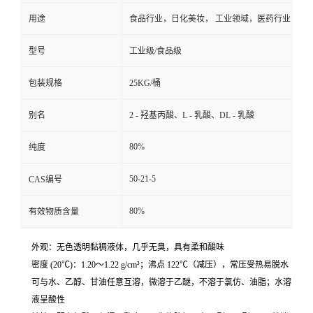
用途
食品行业，日化美妆， 工业领域，医药行业
型号
工业级/食品级
包装规格
25KG/桶
别名
2 - 羟基丙酸、L - 乳酸、DL - 乳酸
80%
纯度
50-21-5
CAS编号
80%
有效物质含量
外观：无色透明黏稠液体，几乎无臭，具有柔和酸味
密度 (20℃)：1.20～1.22 g/cm³；沸点 122℃（减压），常压受热易脱水
可与水、乙醇、甘油任意互溶，微溶于乙醚，不溶于氯仿、油脂；水溶
液呈酸性