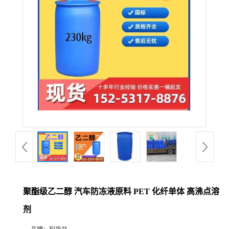
聚酯级乙二醇 汽车防冻液原料 PET 化纤单体 高沸点溶
剂