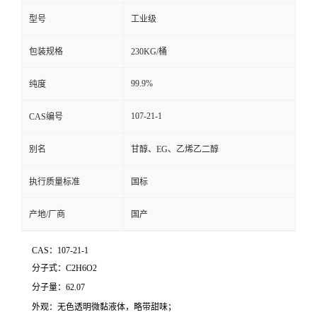
型号
工业级
包装规格
230KG/桶
99.9%
纯度
107-21-1
CAS编号
别名
甘醇、EG、乙烯乙二醇
执行质量标准
国标
产地/厂商
国产
CAS：107-21-1
分子式：
C2H6O2
分子量：62.07
外观：无色透明微黏液体，略带甜味；