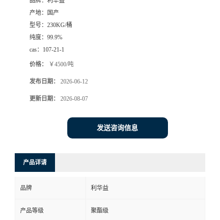
品牌：
利华益
产地：
国产
型号：
230KG/桶
纯度：
99.9%
cas：
107-21-1
价格：
￥4500/吨
发布日期：
2026-06-12
更新日期：
2026-08-07
发送咨询信息
产品详请
品牌
利华益
产品等级
聚酯级