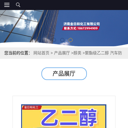
您当前的位置：
网站首页
>
产品展厅
>
醇类
>
聚酯级乙二醇 汽车防
冻液原料 PET 化纤单体 高沸点溶剂
产品展厅