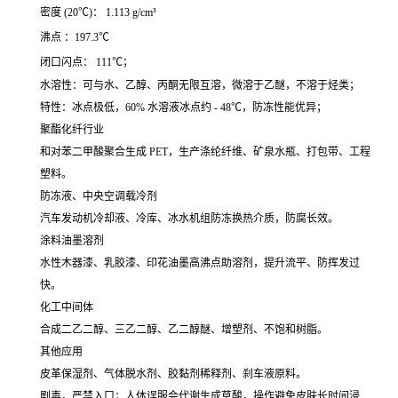
密度 (20℃)： 1.113 g/cm³
沸点 ：197.3℃
闭口闪点： 111℃；
水溶性：可与水、乙醇、丙酮无限互溶，微溶于乙醚，不溶于烃类；
特性：冰点极低，60% 水溶液冰点约 - 48℃，防冻性能优异；
聚酯化纤行业
和对苯二甲酸聚合生成 PET，生产涤纶纤维、矿泉水瓶、打包带、工程
塑料。
防冻液、中央空调载冷剂
汽车发动机冷却液、冷库、冰水机组防冻换热介质，防腐长效。
涂料油墨溶剂
水性木器漆、乳胶漆、印花油墨高沸点助溶剂，提升流平、防挥发过
快。
化工中间体
合成二乙二醇、三乙二醇、乙二醇醚、增塑剂、不饱和树脂。
其他应用
皮革保湿剂、气体脱水剂、胶黏剂稀释剂、刹车液原料。
剧毒，严禁入口；人体误服会代谢生成草酸，操作避免皮肤长时间浸