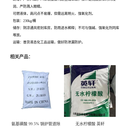
润、严防溅入眼睛。
可燃液体，高闪点不易爆，但需远离明火、强氧化剂。
包装：230kg/桶
储存：阴凉通风密封库房，防雨进水稀释；不可与强碱、强氧化剂同库
堆放。
运输：普货液态化工品运输，做好防泄漏防护。
相关产品：
氨基磺酸 99.5% 锅炉管道除
无水柠檬酸 英轩