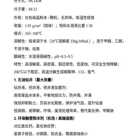
HCOOK
分子式：
分子量：84.12
吸湿性极强
外观：白色结晶粉末 / 颗粒，无异味，
密度：1.91 g/cm³（固体）；饱和水溶液比重 1.58
熔点：165~168℃
溶解性：极易溶于水（20℃溶解度 330g/100mL），溶于甲醇、乙醇，
不溶于醚、烃类
酸碱性：水溶液弱碱性，pH=8.5~9.5
特性：高溶解度、高密度、弱还原性、低腐蚀、可完全生物降解；
200℃以下稳定，高温分解生成碳酸钾、CO、氢气
1. 石油钻井（最大用量）
钻井液、完井液、修井液加重剂：
高密度盐水体系，平衡地层压力，防井塌、井涌
强效抑制黏土、页岩水化膨胀，保护油气层，提升钻速
低固相、易降解，环保，废液处理简单，替代氯化钾、甲酸钠
2. 环保融雪除冰剂（机场 / 高端道路）
对比氯化钙、氯化钠优势：
氯离子极低，对钢筋、铝合金、路面腐蚀极小