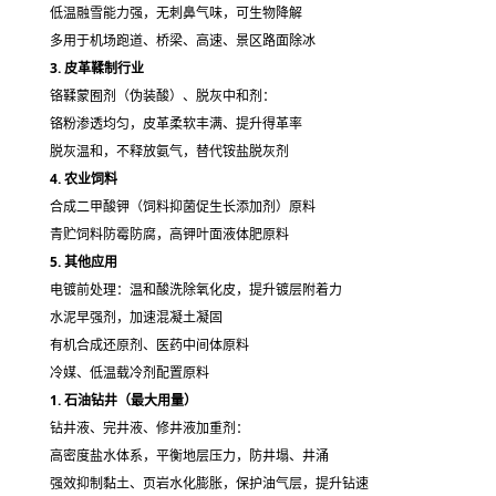
低温融雪能力强，无刺鼻气味，可生物降解
多用于机场跑道、桥梁、高速、景区路面除冰
3. 皮革鞣制行业
铬鞣
蒙囿剂（伪装酸）
、脱灰中和剂：
铬粉渗透均匀，皮革柔软丰满、提升得革率
脱灰温和，不释放氨气，替代铵盐脱灰剂
4. 农业饲料
合成二甲酸钾（饲料抑菌促生长添加剂）原料
青贮饲料防霉防腐，高钾叶面液体肥原料
5. 其他应用
电镀前处理：温和酸洗除氧化皮，提升镀层附着力
水泥早强剂，加速混凝土凝固
有机合成还原剂、医药中间体原料
冷媒、低温载冷剂配置原料
1. 石油钻井（最大用量）
钻井液、完井液、修井液加重剂：
高密度盐水体系，平衡地层压力，防井塌、井涌
强效抑制黏土、页岩水化膨胀，保护油气层，提升钻速