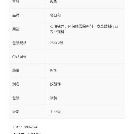
货号
现货
品牌
金日和
石油钻井，环保融雪除冰剂，皮革鞣制行业，
用途
农业饲料
包装规格
25KG/袋
CAS编号
97%
纯度
别名
蚁酸钾
包装
袋装
级别
工业级
CAS：590-29-4