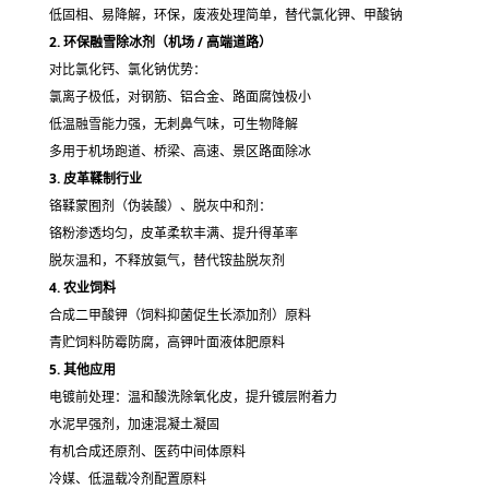
低固相、易降解，环保，废液处理简单，替代氯化钾、甲酸钠
2. 环保融雪除冰剂（机场 / 高端道路）
对比氯化钙、氯化钠优势：
氯离子极低，对钢筋、铝合金、路面腐蚀极小
低温融雪能力强，无刺鼻气味，可生物降解
多用于机场跑道、桥梁、高速、景区路面除冰
3. 皮革鞣制行业
铬鞣
蒙囿剂（伪装酸）
、脱灰中和剂：
铬粉渗透均匀，皮革柔软丰满、提升得革率
脱灰温和，不释放氨气，替代铵盐脱灰剂
4. 农业饲料
合成二甲酸钾（饲料抑菌促生长添加剂）原料
青贮饲料防霉防腐，高钾叶面液体肥原料
5. 其他应用
电镀前处理：温和酸洗除氧化皮，提升镀层附着力
水泥早强剂，加速混凝土凝固
有机合成还原剂、医药中间体原料
冷媒、低温载冷剂配置原料