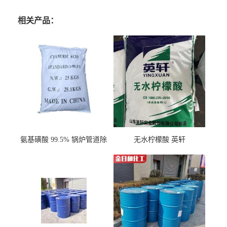
相关产品：
氨基磺酸 99.5% 锅炉管道除
无水柠檬酸 英轩
垢剂 金属除锈 水处理原料