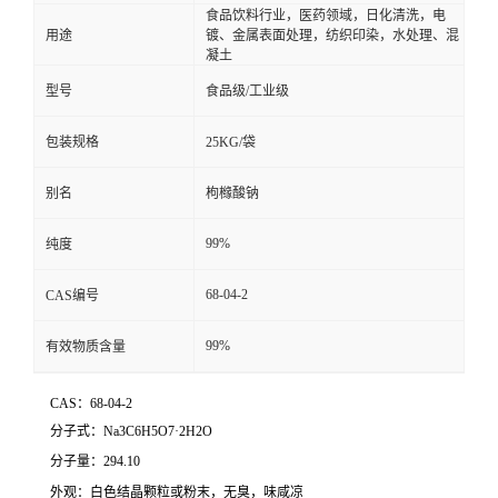
食品饮料行业，医药领域，日化清洗，电
用途
镀、金属表面处理，纺织印染，水处理、混
凝土
型号
食品级/工业级
包装规格
25KG/袋
别名
枸橼酸钠
99%
纯度
68-04-2
CAS编号
99%
有效物质含量
CAS：68-04-2
分子式：
Na3C6H5O7·2H2O
分子量：294.10
外观：白色结晶颗粒或粉末，无臭，味咸凉