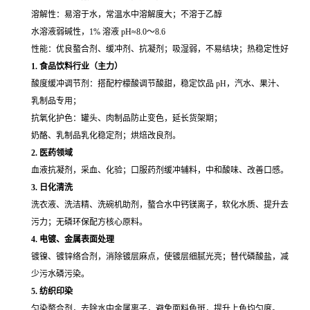
溶解性：易溶于水，常温水中溶解度大；不溶于乙醇
水溶液弱碱性，1% 溶液 pH≈8.0～8.6
性能：优良螯合剂、缓冲剂、抗凝剂；吸湿弱，不易结块；热稳定性好
1. 食品饮料行业（主力）
酸度缓冲调节剂：搭配柠檬酸调节酸甜，稳定饮品 pH，汽水、果汁、
乳制品专用；
抗氧化护色：罐头、肉制品防止变色，延长货架期；
奶酪、乳制品乳化稳定剂；烘焙改良剂。
2. 医药领域
血液抗凝剂，采血、化验；口服药剂缓冲辅料，中和酸味、改善口感。
3. 日化清洗
洗衣液、洗洁精、洗碗机助剂，螯合水中钙镁离子，软化水质、提升去
污力；无磷环保配方核心原料。
4. 电镀、金属表面处理
镀镍、镀锌络合剂，消除镀层麻点，使镀层细腻光亮；替代磷酸盐，减
少污水磷污染。
5. 纺织印染
匀染螯合剂，去除水中金属离子，避免面料色斑，提升上色均匀度。